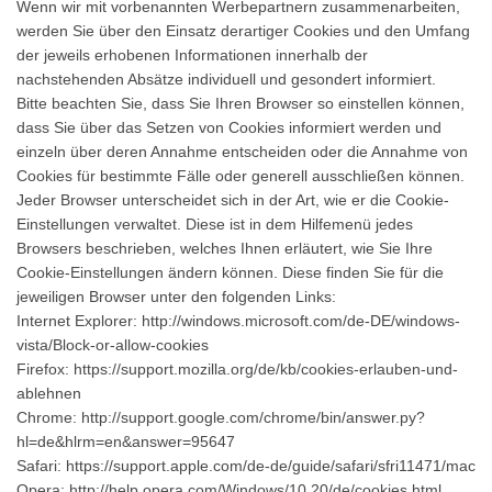
Wenn wir mit vorbenannten Werbepartnern zusammenarbeiten,
werden Sie über den Einsatz derartiger Cookies und den Umfang
der jeweils erhobenen Informationen innerhalb der
nachstehenden Absätze individuell und gesondert informiert.
Bitte beachten Sie, dass Sie Ihren Browser so einstellen können,
dass Sie über das Setzen von Cookies informiert werden und
einzeln über deren Annahme entscheiden oder die Annahme von
Cookies für bestimmte Fälle oder generell ausschließen können.
Jeder Browser unterscheidet sich in der Art, wie er die Cookie-
Einstellungen verwaltet. Diese ist in dem Hilfemenü jedes
Browsers beschrieben, welches Ihnen erläutert, wie Sie Ihre
Cookie-Einstellungen ändern können. Diese finden Sie für die
jeweiligen Browser unter den folgenden Links:
Internet Explorer: http://windows.microsoft.com/de-DE/windows-
vista/Block-or-allow-cookies
Firefox: https://support.mozilla.org/de/kb/cookies-erlauben-und-
ablehnen
Chrome: http://support.google.com/chrome/bin/answer.py?
hl=de&hlrm=en&answer=95647
Safari: https://support.apple.com/de-de/guide/safari/sfri11471/mac
Opera: http://help.opera.com/Windows/10.20/de/cookies.html